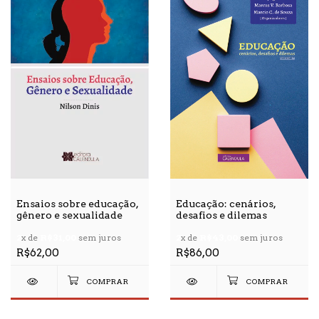
Ensaios sobre educação,
Educação: cenários,
gênero e sexualidade
desafios e dilemas
2
x de
R$31,00
sem juros
2
x de
R$43,00
sem juros
R$62,00
R$86,00