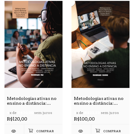
Metodologias ativas no
Metodologias ativas no
ensino a distância:
ensino a distância:
tecnologia assistiva,
tecnologia assistiva,
ensino híbrido,
4
x de
R$30,00
sem juros
ensino híbrido,
3
x de
R$33,33
sem juros
interação, estratégias,
interação, estratégias,
R$120,00
R$100,00
avaliação mediação,
avaliação mediação,
ambiente virtual - v. 1
ambiente virtual - v. 2