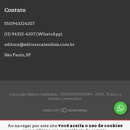
Contato
5511943224207
(11) 94322-4207 (WhatsApp)
editora@editoracalendula.com.br
São Paulo, SP
Copyright Editora Calêndula - 50330708000189 - 2026. Todos os
direitos reservados.
Ao navegar por este site
você aceita o uso de cookies