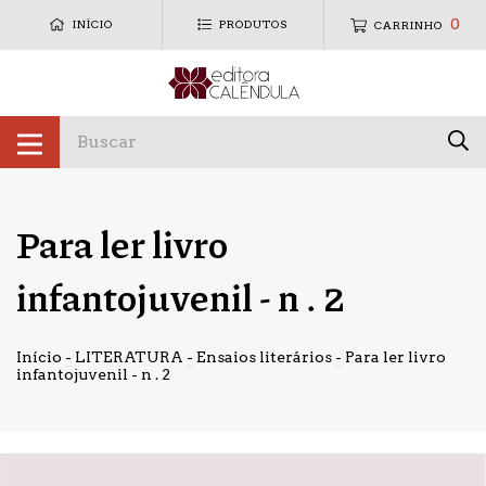
0
INÍCIO
PRODUTOS
CARRINHO
Para ler livro
infantojuvenil - n . 2
Início
-
LITERATURA
-
Ensaios literários
-
Para ler livro
infantojuvenil - n . 2