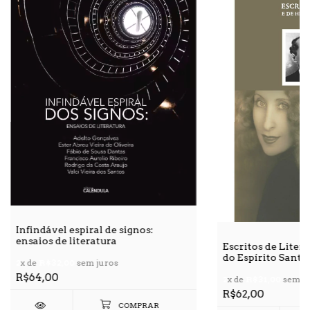
Infindável espiral de signos:
ensaios de literatura
Escritos de Litera
do Espírito Santo
2
x de
R$32,00
sem juros
R$64,00
2
x de
R$31,00
sem ju
R$62,00