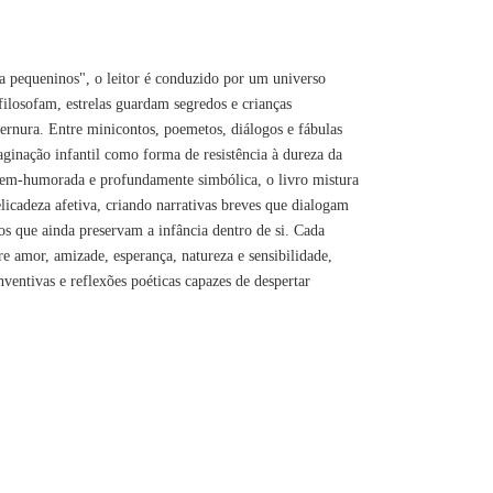
a pequeninos", o leitor é conduzido por um universo
filosofam, estrelas guardam segredos e crianças
rnura. Entre minicontos, poemetos, diálogos e fábulas
ginação infantil como forma de resistência à dureza da
bem-humorada e profundamente simbólica, o livro mistura
delicadeza afetiva, criando narrativas breves que dialogam
s que ainda preservam a infância dentro de si. Cada
re amor, amizade, esperança, natureza e sensibilidade,
entivas e reflexões poéticas capazes de despertar