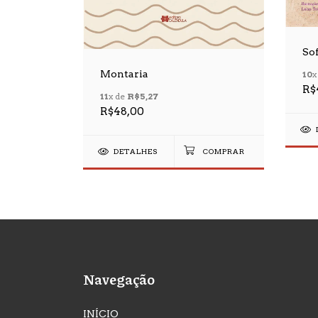
So
Montaria
10
x
R$
11
x de
R$5,27
R$48,00
DETALHES
Navegação
INÍCIO