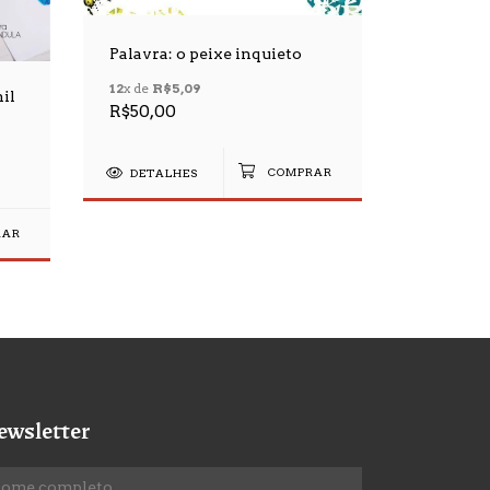
Palavra: o peixe inquieto
De pássa
estórias
12
x de
R$5,09
nil
R$50,00
2
x de
R$3
R$66,00
DETALHES
DETAL
ewsletter