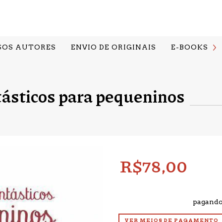
SOS AUTORES
ENVIO DE ORIGINAIS
E-BOOKS
ásticos para pequeninos
R$78,00
2
x de
R$39,00
sem juros
5% de desconto
pagando
VER MEIOS DE PAGAMENTO