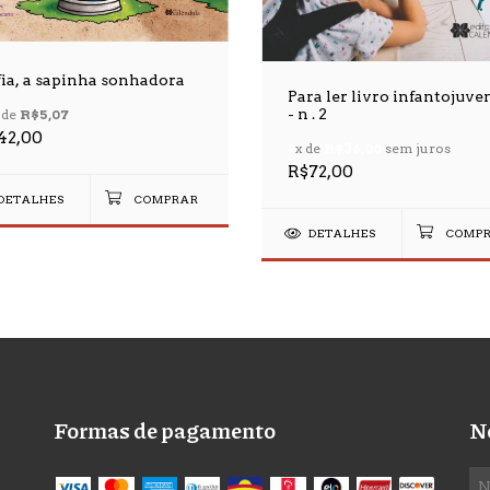
fia, a sapinha sonhadora
Para ler livro infantojuve
- n . 2
 de
R$5,07
42,00
2
x de
R$36,00
sem juros
R$72,00
DETALHES
DETALHES
Formas de pagamento
N