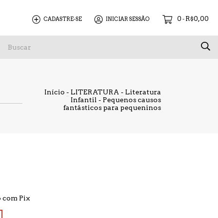
0
R$0,00
CADASTRE-SE
INICIAR SESSÃO
-
CHAMADA PARA PUBLICAÇÃO
CONTATO
LIVR
Início
-
LITERATURA
-
Literatura
Infantil
-
Pequenos causos
fantásticos para pequeninos
 com Pix