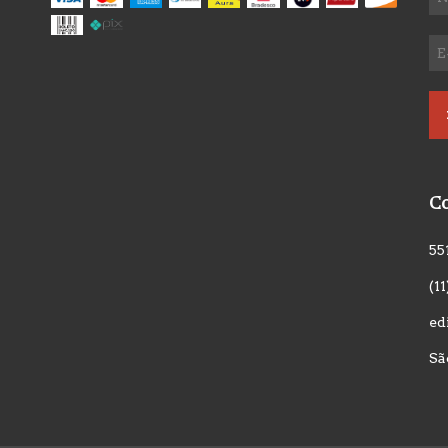
C
55
(1
ed
Sã