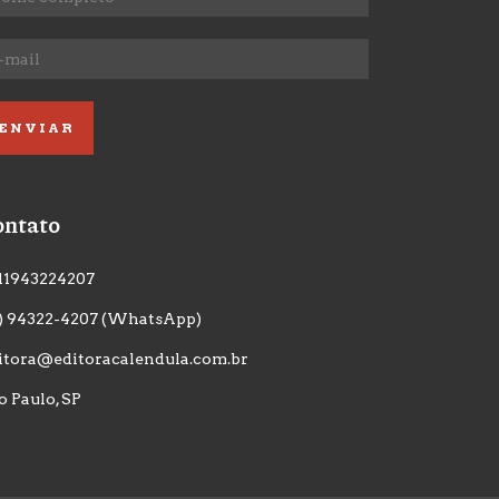
ontato
11943224207
1) 94322-4207 (WhatsApp)
itora@editoracalendula.com.br
o Paulo, SP