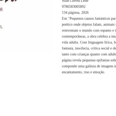
Silas Corrêa Leite
9786583005892
134 páginsa, 2026
Em "Pequenos causos fantásticos par
poético onde objetos falam, animais 
reinventam o mundo com espanto e te
contemporâneas, a obra celebra a ima
vida adulta. Com linguagem lírica, 
fantasia, inocência, crítica social e 
tanto com crianças quanto com adulto
página revela pequenas epifanias sob
compondo uma galáxia de imagens inv
encantamento, riso e emoção.