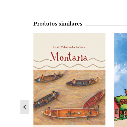
Produtos similares
l
s